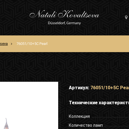
tseva
76051/10+5C Pearl
Артикул:
76051/10+5C Pea
Технические характерист
Коллекция
Количество ламп