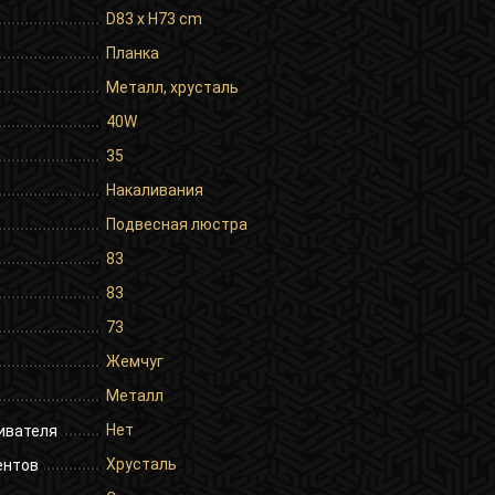
D83 x H73 cm
Планка
Металл, хрусталь
40W
35
Накаливания
Подвесная люстра
83
83
73
Жемчуг
Металл
Нет
ивателя
Хрусталь
ентов