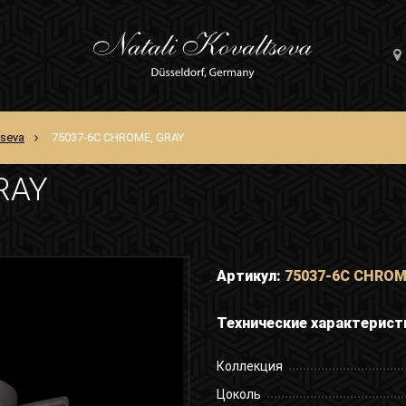
tseva
75037-6C CHROME, GRAY
RAY
Артикул:
75037-6C CHROM
Технические характерист
Коллекция
Цоколь