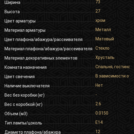
73
Ширина
27
Высота
хром
Цвет арматуры
Металл
Материал арматуры
Матовый
Цвет плафона/абажура/рассеивателя
Стекло
Материал плафона/абажура/рассеивателя
Хрусталь
Материал декоративных элементов
Спальня, гостиная,
Комната назначения
В зависимости от 
Цвет свечения
Нет
Наличие выключателя
-
Вес без коробки (кг)
2.6
Вес с коробкой (кг)
0.0150
Объем (м3)
E14
Тип лампы/цоколь
12
Диаметр плафона/абажура