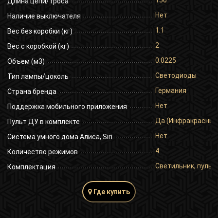
150
Длина цепи/троса
Нет
Наличие выключателя
1.1
Вес без коробки (кг)
2
Вес с коробкой (кг)
0.0225
Объем (м3)
Светодиоды
Тип лампы/цоколь
Германия
Страна бренда
Нет
Поддержка мобильного приложения
Да (Инфракрасный
Пульт ДУ в комплекте
Нет
Система умного дома Алиса, Siri
4
Количество режимов
Светильник, пульт 
Комплектация
Где купить