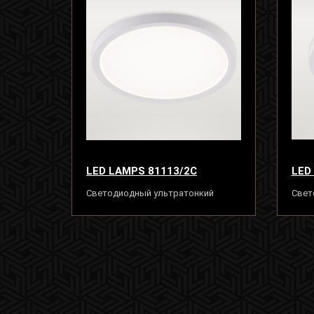
LED LAMPS 81113/2C
LED
Светодиодный ультратонкий
Свет
светильник люстра 18W, белый
свет