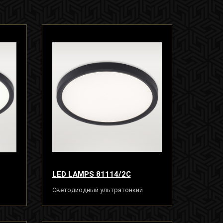
LED LAMPS 81114/2C
Светодиодный ультратонкий
ный
светильник люстра 18W, черный