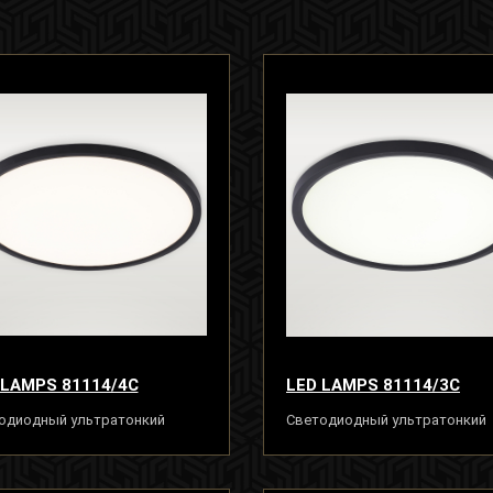
 LAMPS 81114/4C
LED LAMPS 81114/3C
одиодный ультратонкий
Светодиодный ультратонкий
ильник люстра 30W, черный
светильник люстра 24W, чер