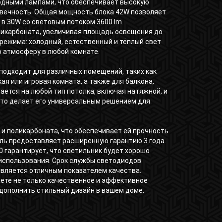
дными лампами, что обеспечивает высокую
вечность. Общая мощность блока 42W позволяет
в 30W со световым потоком 3600 lm.
ликарбоната, увеличивая площадь освещения до
и режима: холодный, естественный и тёплый свет
 атмосферу в любой комнате.
подходит для различных помещений, таких как
кая или игровая комната, а также для балкона,
ается на любой тип потолка, включая натяжной, и
что делает его универсальным решением для
и поликарбоната, что обеспечивает ей прочность
ль предоставляет расширенную гарантию 3 года.
 гарантирует, что светильник будет хорошо
 использования. Срок службы светодиодов
 является отличным показателем качества.
аете не только качественное и эффективное
дополнить стильный дизайн в вашем доме.