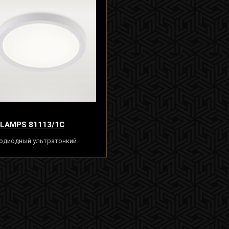
 LAMPS 81113/1C
одиодный ультратонкий
ильник люстра 10W, белый