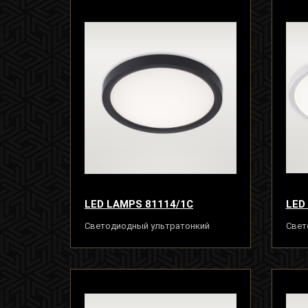
LED LAMPS 81114/1C
LED
Светодиодный ультратонкий
Свет
светильник люстра 10W, черный
свет