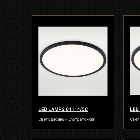
LED LAMPS 81114/5C
LED
Светодиодный ультратонкий
Свет
светильник люстра 40W, черный
свет