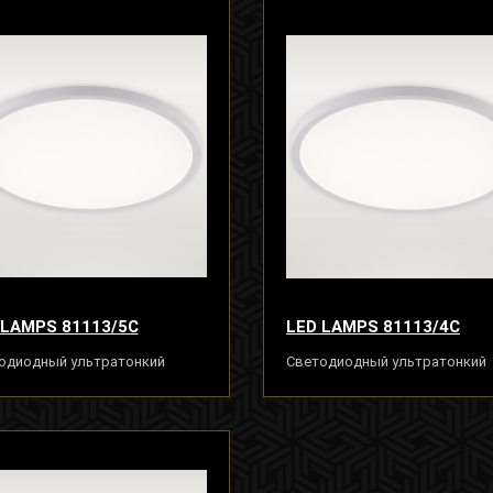
 LAMPS 81113/5C
LED LAMPS 81113/4C
одиодный ультратонкий
Светодиодный ультратонкий
ильник люстра 40W, белый
светильник люстра 30W, бел