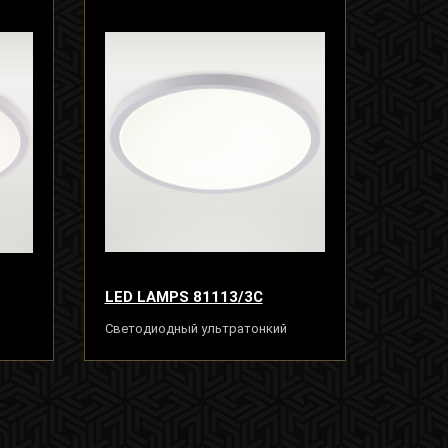
LED LAMPS 81113/3C
Светодиодный ультратонкий
ый
светильник люстра 24W, белый