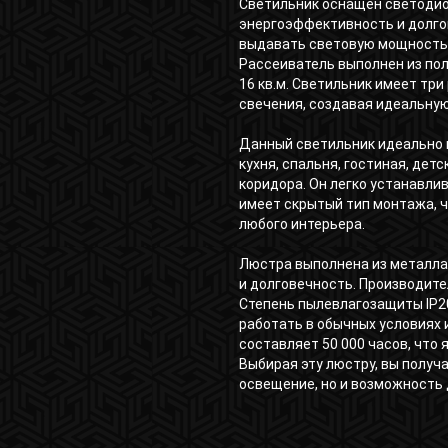
Светильник оснащён светодио
энергоэффективность и долго
выдавать световую мощность 
Рассеиватель выполнен из по
16 кв.м. Светильник имеет тр
свечения, создавая идеальную
Данный светильник идеально 
кухня, спальня, гостиная, детс
коридора. Он легко устанавлив
имеет скрытый тип монтажа, 
любого интерьера.
Люстра выполнена из металла 
и долговечность. Производите
Степень пылевлагозащиты IP20
работать в обычных условиях
составляет 50 000 часов, что
Выбирая эту люстру, вы получ
освещение, но и возможность 