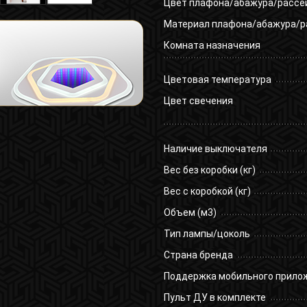
Цвет плафона/абажура/рассе
Материал плафона/абажура/р
Комната назначения
Цветовая температура
Цвет свечения
Наличие выключателя
Вес без коробки (кг)
Вес с коробкой (кг)
Объем (м3)
Тип лампы/цоколь
Страна бренда
Поддержка мобильного прило
Пульт ДУ в комплекте