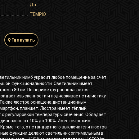
Да
TEMPIO
Где купить
етильник нимб украсит любое помещение за счёт
льшой функциональности. Светильник имеет
ром в 80 см. По периметру располагается
придаёт изысканности и подчеркивает стилистику.
. Также люстра оснащена дистанционным
смартфон, планшет. Люстра имеет тёплый,
 с регулировкой температуры свечения. Обладает
 диапазоне от 10% до 100%. Имеется режим
 Кроме того, от стандартного выключателя люстра
нные функции делают светильник оптимальным в