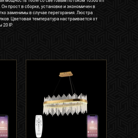
ая мощность 160W со световым потоком 10500 lm
. Он прост в сборке, установке и экономичен в
гко заменимы в случае перегорания. Люстра
лков. Цветовая температура настраивается от
 20 IP.