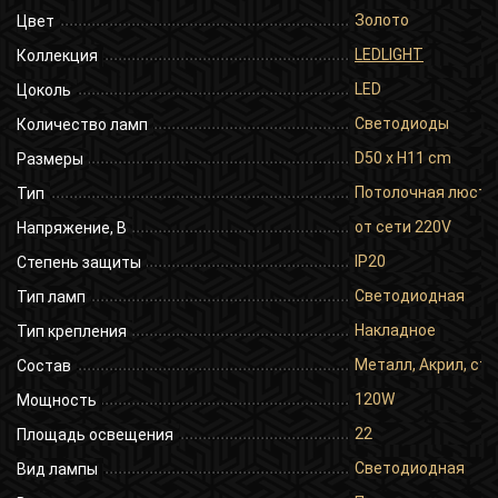
Золото
Цвет
LEDLIGHT
Коллекция
LED
Цоколь
Светодиоды
Количество ламп
D50 x H11 cm
Размеры
Потолочная люстр
Тип
от сети 220V
Напряжение, В
IP20
Степень защиты
Светодиодная
Тип ламп
Накладное
Тип крепления
Металл, Акрил, сте
Состав
120W
Мощность
22
Площадь освещения
Светодиодная
Вид лампы