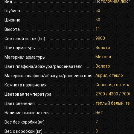
Потолочная люстр
Вид
50
Глубина
50
Ширина
11
Высота
9900
Световой поток (lm)
Золото
Цвет арматуры
Металл
Материал арматуры
Золото
Цвет плафона/абажура/рассеивателя
Акрил, стекло
Материал плафона/абажура/рассеивателя
Спальня, гостиная,
Комната назначения
2700 / 4300 / 7000
Цветовая температура
тёплый белый, тёп
Цвет свечения
Нет
Наличие выключателя
2
Вес без коробки (кг)
3
Вес с коробкой (кг)