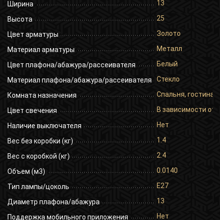
13
Ширина
25
Высота
Золото
Цвет арматуры
Металл
Материал арматуры
Белый
Цвет плафона/абажура/рассеивателя
Стекло
Материал плафона/абажура/рассеивателя
Спальня, гостиная,
Комната назначения
В зависимости от 
Цвет свечения
Нет
Наличие выключателя
1.4
Вес без коробки (кг)
2.4
Вес с коробкой (кг)
0.0140
Объем (м3)
E27
Тип лампы/цоколь
13
Диаметр плафона/абажура
Нет
Поддержка мобильного приложения