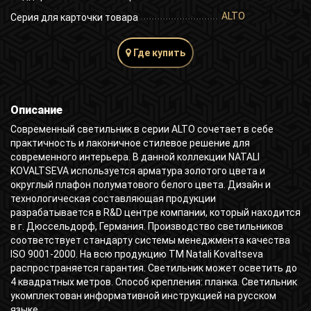
ALTO
Серия для карточки товара
Где купить
Описание
Современный светильник в серии ALTO сочетает в себе
практичность и лаконичное стилевое решение для
современного интерьера. В данной коллекции NATALI
KOVALTSEVA используется арматура золотого цвета и
округлый плафон полуматового белого цвета. Дизайн и
технологическая составляющая продукции
разрабатывается в R&D центре компании, который находится
в г. Дюссельдорф, Германия. Производство светильников
соответствует стандарту системы менеджмента качества
ISO 9001-2000. На всю продукцию ТМ Natali Kovaltseva
распространяется гарантия. Светильник может осветить до
4 квадратных метров. Способ крепления: планка. Светильник
укомплектован информативной инструкцией на русском
языке.