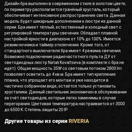
Дизайн бра выполнен в современном стиле в золотом цвете,
по периметру располагается гранёный хрусталь, который
обеспечивает интенсивное распространение света. Данная
модель будет шикарным дополнением к люстре из данной
серии. Бра имеет тёплый, естественный и холодный свет с
регулировкой температуры свечения. Обладает плавной
настройкой яркости в диапазоне от 10% до 100%. Имеется
режим ночника и таймер отключения. Кроме того, от
стандартного выключателя бра имеет 4 режима свечения.
Возможно подключение радиочастотного пульта ДУ от
светодиодных люстр Natali Kovaltseva (в комплекте с бра не
идёт). Общая мощность 35W со световым потоком 2800 lm
позволяет осветить до 4 кв.м. Бра имеет тип крепления
планка, что упрощает его монтаж и уже находится в
частично собранном виде, остаётся только установить
хрусталики. Данный светильник экономичен в обслуживании
за счёт светодиодов, которые легко заменимы в случае
перегорания. Цветовая температура настраивается от 3000
до 6500 K. Степень защиты 20 IP.
Другие товары из серии
RIVERIA