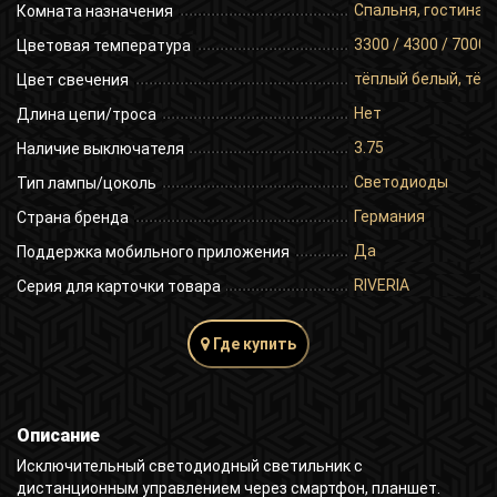
Спальня, гостиная,
Комната назначения
3300 / 4300 / 7000
Цветовая температура
тёплый белый, тёп
Цвет свечения
Нет
Длина цепи/троса
3.75
Наличие выключателя
Светодиоды
Тип лампы/цоколь
Германия
Страна бренда
Да
Поддержка мобильного приложения
RIVERIA
Серия для карточки товара
Где купить
Описание
Исключительный светодиодный светильник с
дистанционным управлением через смартфон, планшет.