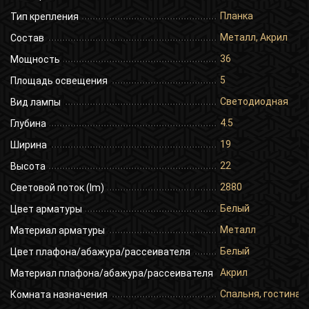
Планка
Тип крепления
Металл, Акрил
Состав
36
Мощность
5
Площадь освещения
Светодиодная
Вид лампы
4.5
Глубина
19
Ширина
22
Высота
2880
Световой поток (lm)
Белый
Цвет арматуры
Металл
Материал арматуры
Белый
Цвет плафона/абажура/рассеивателя
Акрил
Материал плафона/абажура/рассеивателя
Спальня, гостиная,
Комната назначения