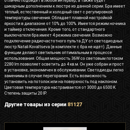
отлично подойдёт в любой интерьер, а также будет
шикарным дополнением к люстре из данной серии. Бра имеет
тёплый, естественный и холодный свет с регулировкой
температуры свечения. Обладает плавной настройкой
яркости в диапазоне от 10% до 100%. Имеется режим ночника
и таймер отключения. Кроме того, от стандартного
выключателя бра имеет 4 режима свечения. Возможно
подключение радиочастотного пульта ДУ от светодиодных
люстр Natali Kovaltseva (в комплекте с бра не идёт). Данные
функции делают светильник оптимальным в процессе
использования. Общая мощность 36W со световым потоком
2280 lm позволяет осветить до 4 кв.м. Он уже собран и прост
в установке, экономичен в обслуживании. Светодиоды легко
заменимы в случае перегорания. Есть возможность
установить на потолок или на поверхность под наклоном.
Цветовая температура настраивается от 3000 до 6500 K.
Степень защиты 20 IP.
Другие товары из серии
81127