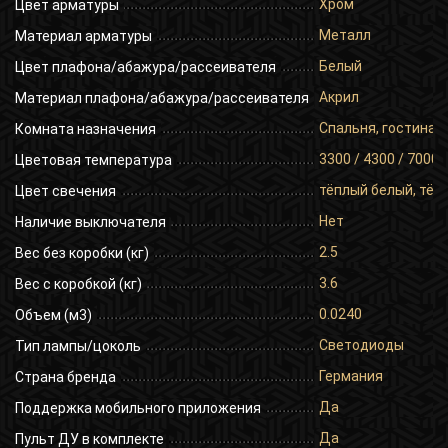
Хром
Цвет арматуры
Металл
Материал арматуры
Белый
Цвет плафона/абажура/рассеивателя
Акрил
Материал плафона/абажура/рассеивателя
Спальня, гостиная,
Комната назначения
3300 / 4300 / 7000
Цветовая температура
тёплый белый, тёп
Цвет свечения
Нет
Наличие выключателя
2.5
Вес без коробки (кг)
3.6
Вес с коробкой (кг)
0.0240
Объем (м3)
Светодиоды
Тип лампы/цоколь
Германия
Страна бренда
Да
Поддержка мобильного приложения
Да
Пульт ДУ в комплекте