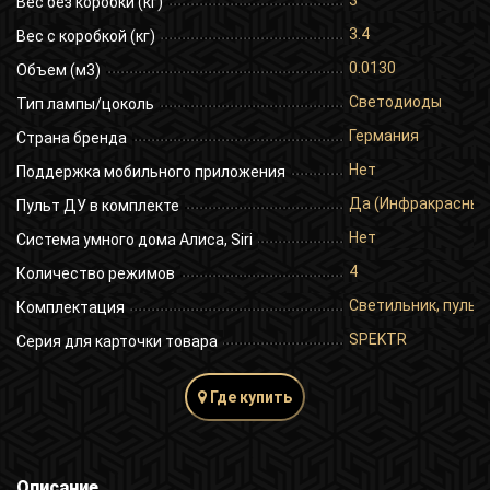
3
Вес без коробки (кг)
3.4
Вес с коробкой (кг)
0.0130
Объем (м3)
Светодиоды
Тип лампы/цоколь
Германия
Страна бренда
Нет
Поддержка мобильного приложения
Да (Инфракрасный
Пульт ДУ в комплекте
Нет
Система умного дома Алиса, Siri
4
Количество режимов
Светильник, пульт 
Комплектация
SPEKTR
Серия для карточки товара
Где купить
Описание