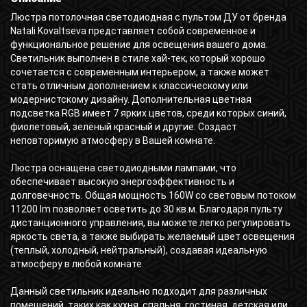
Люстра потолочная светодиодная с пультом ДУ от бренда
Natali Kovaltseva представляет собой современное и
функциональное решение для освещения вашего дома.
Светильник выполнен в стиле хай-тек, который хорошо
сочетается с современным интерьером, а также может
стать отличным дополнением к классическому или
модернистскому дизайну. Дополнительная цветная
подсветка RGB имеет 7 ярких цветов, среди которых синий,
фиолетовый, зелёный красный и другие. Создаст
неповторимую атмосферу в Вашей комнате.
Люстра оснащена светодиодными лампами, что
обеспечивает высокую энергоэффективность и
долговечность. Общая мощность 160W со световым потоком
11200 lm позволяет осветить до 30 кв.м. Благодаря пульту
дистанционного управления, вы можете легко регулировать
яркость света, а также выбирать желаемый цвет освещения
(теплый, холодный, нейтральный), создавая идеальную
атмосферу в любой комнате.
Данный светильник идеально подходит для различных
помещений, таких как кухня, спальня, гостиная, детская или