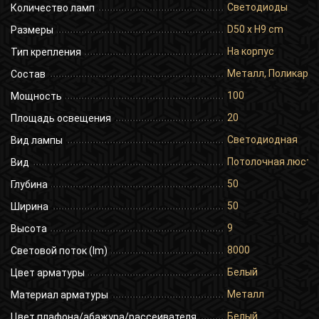
Светодиоды
Количество ламп
D50 x H9 cm
Размеры
На корпус
Тип крепления
Металл, Поликарб
Состав
100
Мощность
20
Площадь освещения
Светодиодная
Вид лампы
Потолочная люстр
Вид
50
Глубина
50
Ширина
9
Высота
8000
Световой поток (lm)
Белый
Цвет арматуры
Металл
Материал арматуры
Белый
Цвет плафона/абажура/рассеивателя