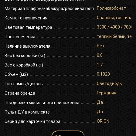
Поликарбонат
Материал плафона/абажура/рассеивателя
Спальня, гостиная,
Комната назначения
3300 / 4300 / 7000
Цветовая температура
тёплый белый, тёп
Цвет свечения
Нет
Наличие выключателя
0.8
Вес без коробки (кг)
1.7
Вес с коробкой (кг)
0.1820
Объем (м3)
Светодиоды
Тип лампы/цоколь
Германия
Страна бренда
Да
Поддержка мобильного приложения
Да
Пульт ДУ в комплекте
ORION
Серия для карточки товара