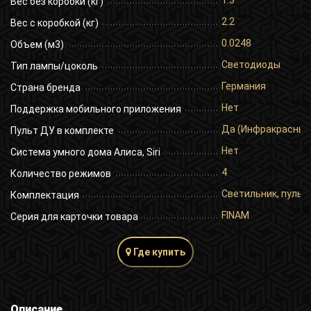
1.3
Вес без коробки (кг)
2.2
Вес с коробкой (кг)
0.0248
Объем (м3)
Светодиоды
Тип лампы/цоколь
Германия
Страна бренда
Нет
Поддержка мобильного приложения
Да (Инфракрасный
Пульт ДУ в комплекте
Нет
Система умного дома Алиса, Siri
4
Количество режимов
Светильник, пульт 
Комплектация
FINAM
Серия для карточки товара
Где купить
Описание