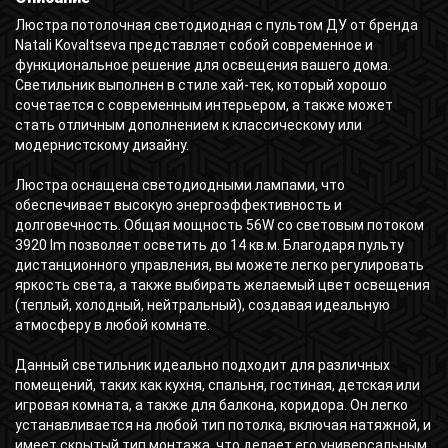
Люстра потолочная светодиодная с пультом ДУ от бренда
Natali Kovaltseva представляет собой современное и
функциональное решение для освещения вашего дома.
Светильник выполнен в стиле хай-тек, который хорошо
сочетается с современным интерьером, а также может
стать отличным дополнением к классическому или
модернистскому дизайну.
Люстра оснащена светодиодными лампами, что
обеспечивает высокую энергоэффективность и
долговечность. Общая мощность 56W со световым потоком
3920 lm позволяет осветить до 14 кв.м. Благодаря пульту
дистанционного управления, вы можете легко регулировать
яркость света, а также выбирать желаемый цвет освещения
(теплый, холодный, нейтральный), создавая идеальную
атмосферу в любой комнате.
Данный светильник идеально подходит для различных
помещений, таких как кухня, спальня, гостиная, детская или
игровая комната, а также для балкона, коридора. Он легко
устанавливается на любой тип потолка, включая натяжной, и
имеет скрытый тип монтажа, что делает его универсальным