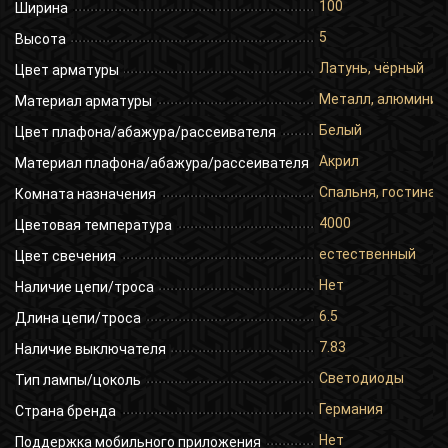
100
Ширина
5
Высота
Латунь, чёрный
Цвет арматуры
Металл, алюминий
Материал арматуры
Белый
Цвет плафона/абажура/рассеивателя
Акрил
Материал плафона/абажура/рассеивателя
Спальня, гостиная,
Комната назначения
4000
Цветовая температура
естественный
Цвет свечения
Нет
Наличие цепи/троса
6.5
Длина цепи/троса
7.83
Наличие выключателя
Светодиоды
Тип лампы/цоколь
Германия
Страна бренда
Нет
Поддержка мобильного приложения