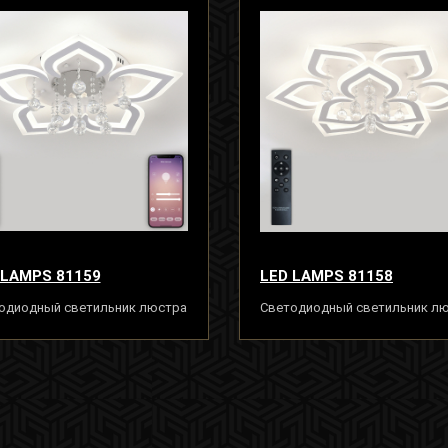
 LAMPS 81159
LED LAMPS 81158
одиодный светильник люстра
Светодиодный светильник л
льтом ДУ, моб. приложением
с пультом ДУ, моб. приложени
, белый, LED
240W, белый, LED