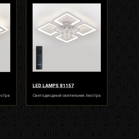
LED LAMPS 81157
юстра
Светодиодный светильник люстра
ем
с пультом ДУ, моб. приложением
100W, белый, LED