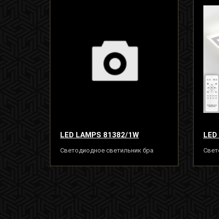
LED LAMPS 81382/1W
LED
Светодиодное светильник бра
Свет
15W, белый, LED
с пу
140W