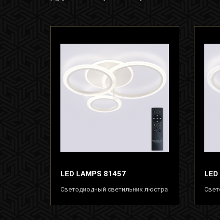
LED LAMPS 81457
LED
Светодиодный светильник люстра
Свет
с пультом ДУ 90W, белый, LED
с пу
LED