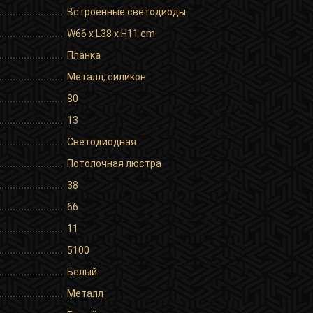
Встроенные светодиоды
W66 x L38 x H11 cm
Планка
Металл, силикон
80
13
Светодиодная
Потолочная люстра
38
66
11
5100
Белый
Металл