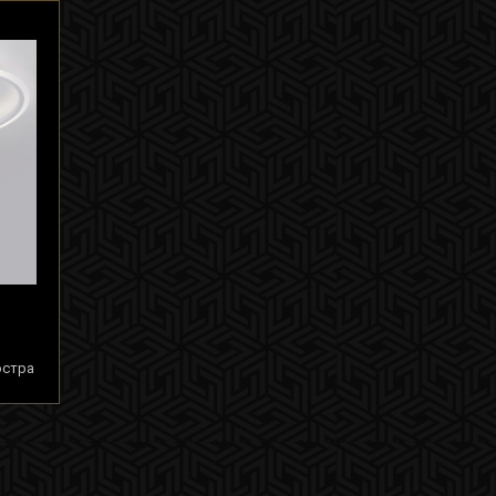
юстра
ем