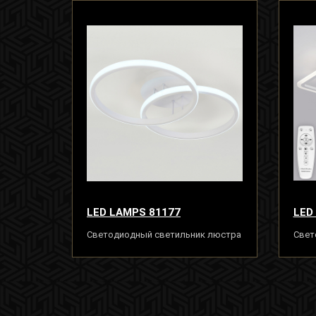
LED LAMPS 81177
LED
Светодиодный светильник люстра
Свет
80W, белый, LED
с пу
80W,