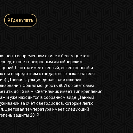
Где купить
олнен в современном стиле в белом цвете и
терьер, станет прекрасным дизайнерским
щений.Люстра имеет тёплый, естественный и
яются посредством стандартного выключателя
ия). Данная функция делает светильник
льзования. Общая мощность 80W со световым
етить до 13 кв.м. Светильник имеет тип крепления
таж и уже находится в собранном виде. Данный
уживании за счёт светодиодов, которые легко
ия. Цветовая температура имеет следующий
тепень защиты 20 IP.