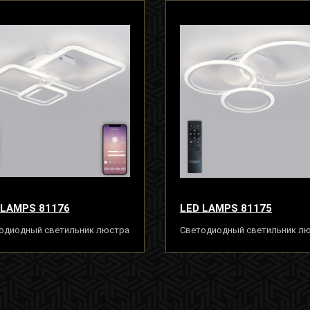
 LAMPS 81176
LED LAMPS 81175
одиодный светильник люстра
Светодиодный светильник л
льтом ДУ, моб. приложением
с пультом ДУ, моб. приложени
 белый, LED
100W, белый, LED