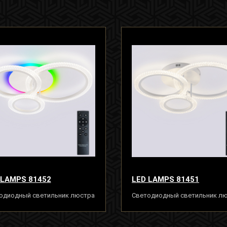
 LAMPS 81452
LED LAMPS 81451
одиодный светильник люстра
Светодиодный светильник л
льтом ДУ 66W с RGB, белый,
с пультом ДУ 66W, белый, LED