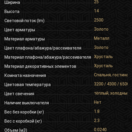
25
Ширина
14
Высота
2500
Световой поток (lm)
Золото
Цвет арматуры
Металл
Материал арматуры
Золото
Цвет плафона/абажура/рассеивателя
Хрусталь
Материал плафона/абажура/рассеивателя
Хрусталь
Материал декоративных элементов
Спальня, гостиная,
Комната назначения
3200 / 4300 / 6500
Цветовая температура
тёплый, холодный,
Цвет свечения
Нет
Наличие выключателя
1.8
Вес без коробки (кг)
2.3
Вес с коробкой (кг)
0.0240
Объем (м3)