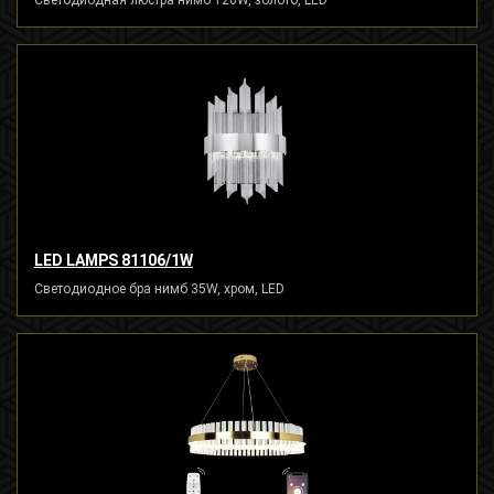
Светодиодная люстра нимб 120W, золото, LED
LED LAMPS 81106/1W
Светодиодное бра нимб 35W, хром, LED