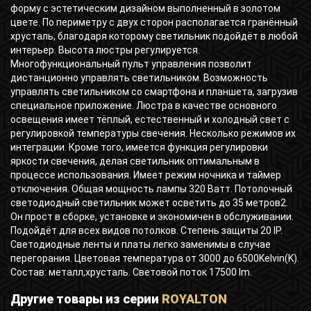
форму с эстетическим дизайном выполненный в золотом
цвете. По периметру с двух сторон располагается гранённый
хрусталь, благодаря которому светильник подойдёт в любой
интерьер. Высота люстры регулируется.
Многофункциональный пульт управления позволит
дистанционно управлять светильником. Возможность
управлять светильником со смартфона и планшета, загрузив
специальное приложение. Люстра в качестве основного
освещения имеет тёплый, естественный и холодный свет с
регулировкой температуры свечения. Несколько режимов их
интеграции. Кроме того, имеется функция регулировки
яркости свечения, делая светильник оптимальным в
процессе использования. Имеет режим ночника и таймер
отключения. Общая мощность лампы 320 Ватт. Потолочный
светодиодный светильник может осветить до 35 метров2.
Он прост в сборке, установке и экономичен в обслуживании.
Подойдёт для всех видов потолков. Степень защиты 20 IP.
Светодиодные ленты и платы легко заменимы в случае
перегорания. Цветовая температура от 3000 до 6500Kelvin(K).
Состав: металл,хрусталь. Световой поток 17500 lm.
Другие товары из серии
ROYALTON