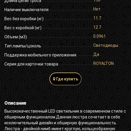
150
Длина цепи/троса
Нет
Наличие выключателя
11.7
Вес без коробки (кг)
12.7
Вес с коробкой (кг)
0.0961
Объем (м3)
Светодиоды
Тип лампы/цоколь
Да
Поддержка мобильного приложения
ROYALTON
Серия для карточки товара
Где купить
Описание
Высококачественный LED светильник в современном стиле с
обширным функционалом.Данная люстра сочетает в себе
исключительный дизайн и обширную функциональность.
Люстра - двойной нимб имеет круглую, кольцеобразную