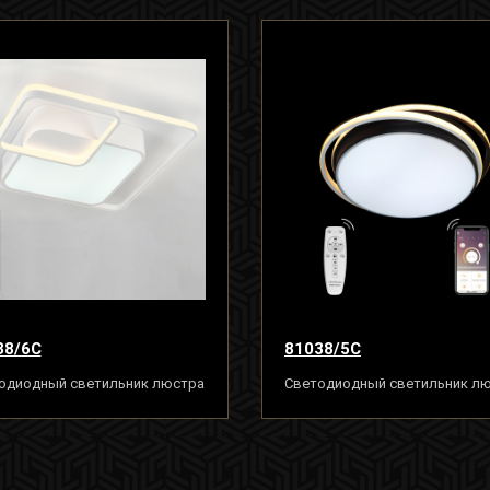
38/6C
81038/5C
одиодный светильник люстра
Светодиодный светильник л
, белый, LED
160W, бело-чёрный, LED