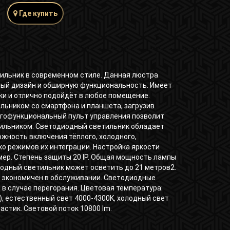
Где купить
ильник в современном стиле. Данная люстра
ный дизайн и обширную функциональность. Имеет
ки и отлично подойдёт в любое помещение.
льником со смартфона и планшета, загрузив
гофункциональный пульт управления позволит
ильником. Светодиодный светильник обладает
жность включения тёплого, холодного,
ко режимов их интеграции. Настройка яркости
мер. Степень защиты 20 IP. Общая мощность лампы
одный светильник может осветить до 21 метров2.
 и экономичен в обслуживании. Светодиодные
 в случае перегорания. Цветовая температура:
), естественный свет 4000-4300K, холодный свет
ластик. Световой поток 10800 lm.