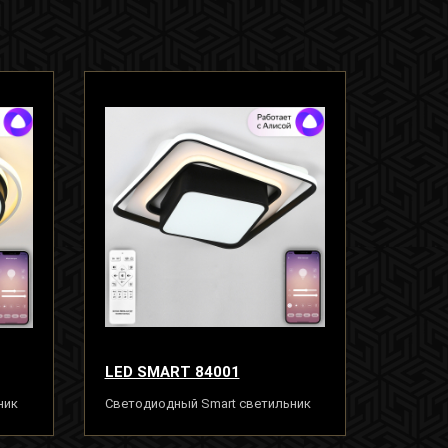
LED SMART 84001
ник
Светодиодный Smart светильник
люстра 120W с системой умного
дома, белый-черный