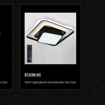
81038/4C
юстра
Светодиодный светильник люстра
120W, бело-чёрный, LED