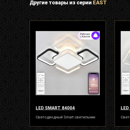
Другие товары из серии
EAST
LED SMART 84004
LED
Светодиодный Smart светильник
Свет
люстра 120W с системой умного
люст
дома, белый
дома