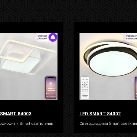
 SMART 84003
LED SMART 84002
одиодный Smart светильник
Светодиодный Smart светиль
ра 120W с системой умного
люстра с пультом ДУ 120W с
, белый-черный
системой умного дома, белый