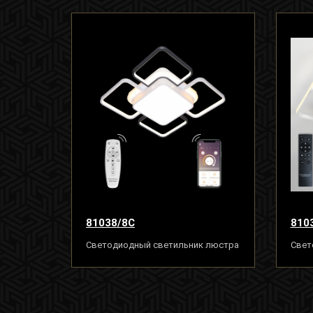
81038/8C
810
Светодиодный светильник люстра
Свет
160W, бело-чёрный, LED
160W