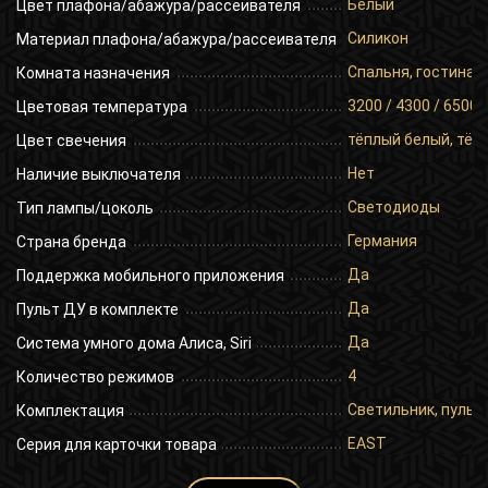
Белый
Цвет плафона/абажура/рассеивателя
Силикон
Материал плафона/абажура/рассеивателя
Спальня, гостиная,
Комната назначения
3200 / 4300 / 6500
Цветовая температура
тёплый белый, тёп
Цвет свечения
Нет
Наличие выключателя
Светодиоды
Тип лампы/цоколь
Германия
Страна бренда
Да
Поддержка мобильного приложения
Да
Пульт ДУ в комплекте
Да
Система умного дома Алиса, Siri
4
Количество режимов
Светильник, пульт 
Комплектация
EAST
Серия для карточки товара