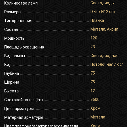
Светодиоды
Количество ламп
D75 x H12 cm
Размеры
Планка
Тип крепления
Металл, Акрил
Состав
120
Мощность
23
Площадь освещения
Светодиодная
Вид лампы
Потолочная люстр
Вид
75
Глубина
75
Ширина
12
Высота
9600
Световой поток (lm)
Хром
Цвет арматуры
Металл
Материал арматуры
Хром
Цвет плафона/абажура/рассеивателя