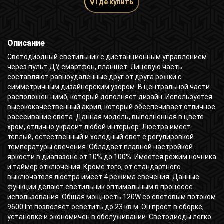
Где купить
Описание
Светодиодный светильник с дистанционным управлением
через пульт ДУ, смартфон, планшет. Лицевую часть
составляют равноудалённые друг от друга рожки с
симметричным дизайнерским узором. В центральной части
расположен нимб, который дополняет дизайн. Используется
высококачественный акрил, который обеспечивает отличное
рассеивание света. Данная модель, выполненная в цвете
хром, отлично украсит любой интерьер. Люстра имеет
тёплый, естественный и холодный свет с регулировкой
температуры свечения. Обладает плавной настройкой
яркости в диапазоне от 10% до 100%. Имеется режим ночника
и таймер отключения. Кроме того, от стандартного
выключателя люстра имеет 4 режима свечения. Данные
функции делают светильник оптимальным в процессе
использования. Общая мощность 120W со световым потоком
9600 lm позволяет осветить до 23 кв.м. Он прост в сборке,
установке и экономичен в обслуживании. Светодиоды легко